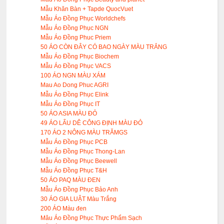
Mẫu Khăn Bàn + Tapde QuocVuet
Mẫu Áo Đồng Phục Worldchefs
Mẫu Áo Đồng Phục NGN
Mẫu Áo Đồng Phuc Priem
50 ÁO CÒN ĐÂY CÓ BAO NGÀY MÀU TRẮNG
Mẫu Áo Đồng Phục Biochem
Mẫu Áo Đồng Phục VACS
100 ÁO NGN MÀU XÁM
Mau Ao Dong Phuc AGRI
Mẫu Áo Đồng Phục Elink
Mẫu Áo Đồng Phục IT
50 ÁO ASIA MÀU ĐỎ
49 ÁO LẨU DÊ CÔNG ĐỊNH MÀU ĐỎ
170 ÁO 2 NÔNG MÀU TRĂMGS
Mẫu Áo Đồng Phục PCB
Mẫu Áo Đồng Phục Thong-Lan
Mẫu Áo Đồng Phục Beewell
Mẫu Áo Đồng Phục T&H
50 ÁO PAQ MÀU ĐEN
Mẫu Áo Đồng Phục Bảo Anh
30 ÁO GIA LUẬT Màu Trắng
200 ÁO Màu đen
Mâu Áo Đồng Phục Thực Phẩm Sạch