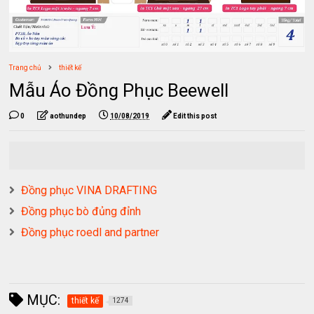
Trang chủ
thiết kế
Mẫu Áo Đồng Phục Beewell
0
aothundep
10/08/2019
Edit this post
Đồng phục VINA DRAFTING
Đồng phục bò đủng đỉnh
Đồng phục roedl and partner
MỤC:
thiết kế
1274