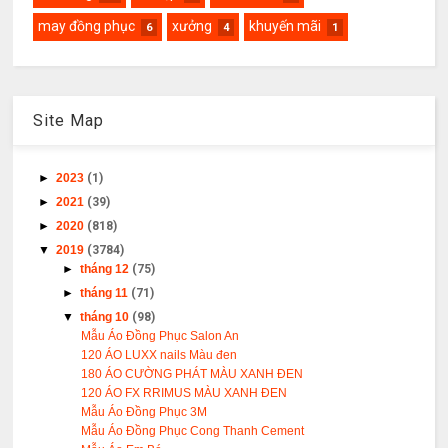
may đồng phục
xưởng
khuyến mãi
6
4
1
Site Map
►
2023
(1)
►
2021
(39)
►
2020
(818)
▼
2019
(3784)
►
tháng 12
(75)
►
tháng 11
(71)
▼
tháng 10
(98)
Mẫu Áo Đồng Phục Salon An
120 ÁO LUXX nails Màu đen
180 ÁO CƯỜNG PHÁT MÀU XANH ĐEN
120 ÁO FX RRIMUS MÀU XANH ĐEN
Mẫu Áo Đồng Phục 3M
Mẫu Áo Đồng Phục Cong Thanh Cement