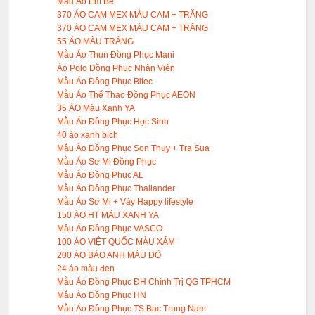
Mẫu Áo Em Bé
370 ÁO CAM MEX MÀU CAM + TRĂNG
370 ÁO CAM MEX MÀU CAM + TRĂNG
55 ÁO MÀU TRẮNG
Mẫu Áo Thun Đồng Phục Mani
Áo Polo Đồng Phục Nhân Viên
Mẫu Áo Đồng Phục Bitec
Mẫu Áo Thể Thao Đồng Phục AEON
35 ÁO Màu Xanh YA
Mẫu Áo Đồng Phục Học Sinh
40 áo xanh bích
Mẫu Áo Đồng Phục Son Thuy + Tra Sua
Mẫu Áo Sơ Mi Đồng Phục
Mẫu Áo Đồng Phục AL
Mẫu Áo Đồng Phục Thailander
Mẫu Áo Sơ Mi + Váy Happy lifestyle
150 ÁO HT MÀU XANH YA
Mâu Áo Đồng Phục VASCO
100 ÁO VIỆT QUỐC MÀU XÁM
200 ÁO BẢO ANH MÀU ĐÔ
24 áo màu đen
Mẫu Áo Đồng Phục ĐH Chính Trị QG TPHCM
Mẫu Áo Đồng Phục HN
Mẫu Áo Đồng Phục TS Bac Trung Nam