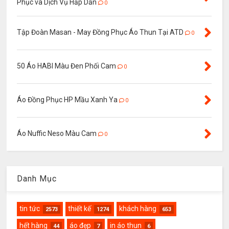
Phục và Dịch Vụ Hấp Dẫn
0
Tập Đoàn Masan - May Đồng Phục Áo Thun Tại ATD
0
50 Áo HABI Màu Đen Phối Cam
0
Áo Đồng Phục HP Mầu Xanh Ya
0
Áo Nuffic Neso Màu Cam
0
Danh Mục
tin tức
thiết kế
khách hàng
2573
1274
653
hết hàng
áo đẹp
in áo thun
44
7
6