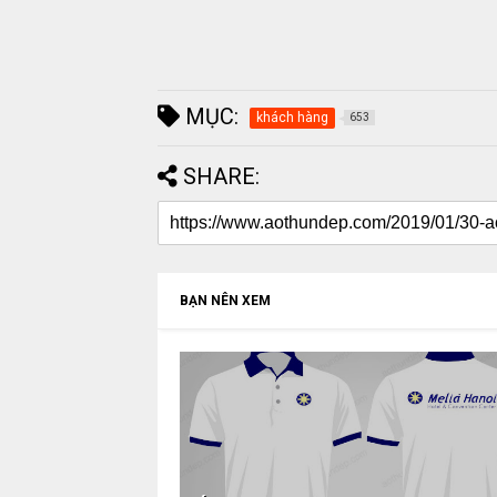
MỤC:
khách hàng
653
SHARE:
BẠN NÊN XEM