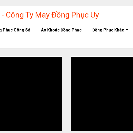
g Phục Công Sở
Áo Khoác Đồng Phục
Đồng Phục Khác