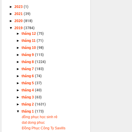
►
2023
(1)
►
2021
(39)
►
2020
(818)
▼
2019
(3784)
►
tháng 12
(75)
►
tháng 11
(71)
►
tháng 10
(98)
►
tháng 9
(115)
►
tháng 8
(1224)
►
tháng 7
(183)
►
tháng 6
(74)
►
tháng 5
(37)
►
tháng 4
(40)
►
tháng 3
(63)
►
tháng 2
(1631)
▼
tháng 1
(173)
đồng phục học sinh rẻ
dat dong phuc
Đồng Phục Công Ty Savills