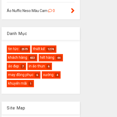
Áo Nuffic Neso Màu Cam
0
Danh Mục
tin tức
thiết kế
2573
1274
khách hàng
hết hàng
653
44
áo đẹp
in áo thun
7
6
may đồng phục
xưởng
6
4
khuyến mãi
1
Site Map