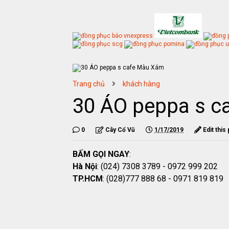
Trang chủ
khách hàng
30 ÁO peppa s c
0
Cây Cổ Vũ
1/17/2019
Edit this
BẤM GỌI NGAY
:
Hà Nội
: (024) 7308 3789 - 0972 999 202
TP.HCM
: (028)777 888 68 - 0971 819 819