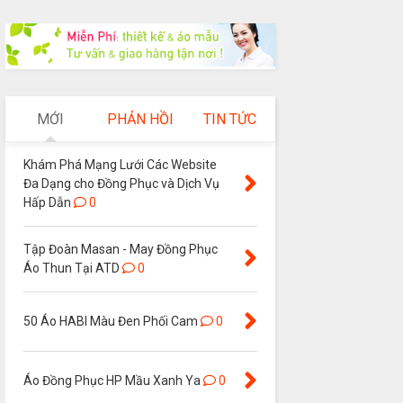
MỚI
PHẢN HỒI
TIN TỨC
Khám Phá Mạng Lưới Các Website
Đa Dạng cho Đồng Phục và Dịch Vụ
Hấp Dẫn
0
Tập Đoàn Masan - May Đồng Phục
Áo Thun Tại ATD
0
50 Áo HABI Màu Đen Phối Cam
0
Áo Đồng Phục HP Mầu Xanh Ya
0