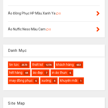
Áo Đồng Phục HP Mầu Xanh Ya
0
Áo Nuffic Neso Màu Cam
0
Danh Mục
tin tức
thiết kế
khách hàng
2573
1274
653
hết hàng
áo đẹp
in áo thun
44
7
6
may đồng phục
xưởng
khuyến mãi
6
4
1
Site Map