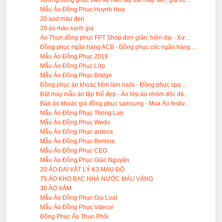
Xương đồng phục bảo vệ nam tay dài may sẵn, giá đồ...
Mẫu Áo Đồng Phục Huynh Hoa
20 aod màu đen
20 áo màu xanh gia
Áo Thun đồng phục FPT Shop đơn giản, hiện đại - Xư...
Đồng phục ngân hàng ACB - Đồng phục các ngân hàng ...
Mẫu Áo Đồng Phục 2019
Mẫu Áo Đồng Phục Lớp
Mẫu Áo Đồng Phục Bridge
Đồng phục áo khoác tiệm làm nails - Đồng phục spa ...
Đặt may mẫu áo tập thể đẹp - Áo lớp áo nhóm độc đá...
Bán áo khoác gió đồng phục samsung - Mua Áo festiv...
Mẫu Áo Đồng Phục Thong Lan
Mẫu Áo Đồng Phục Wedo
Mẫu Áo Đồng Phục ardeca
Mẫu Áo Đồng Phục Benline
Mẫu Áo Đồng Phục CEO
Mẫu Áo Đồng Phục Giác Nguyện
20 ÁO ĐAI VÂT LÝ K3 MÀU ĐÔ
75 ÁO KHO BẠC NHÀ NƯỚC MÀU VÀNG
30 ÁO XÁM
Mẫu Áo Đồng Phục Gia Luat
Mẫu Áo Đồng Phục Vdecor
Đồng Phục Áo Thun Phối