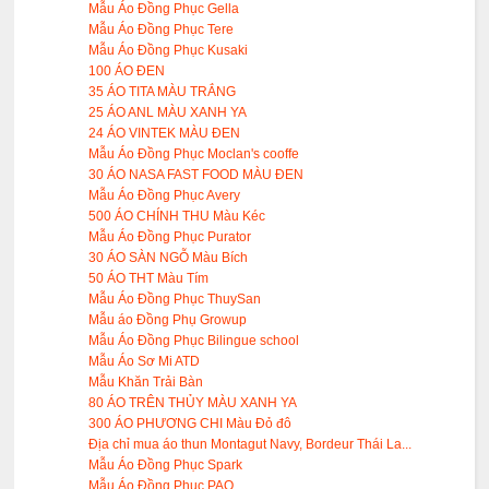
Mẫu Áo Đồng Phục Gella
Mẫu Áo Đồng Phục Tere
Mẫu Áo Đồng Phục Kusaki
100 ÁO ĐEN
35 ÁO TITA MÀU TRẮNG
25 ÁO ANL MÀU XANH YA
24 ÁO VINTEK MÀU ĐEN
Mẫu Áo Đồng Phục Moclan's cooffe
30 ÁO NASA FAST FOOD MÀU ĐEN
Mẫu Áo Đồng Phục Avery
500 ÁO CHÍNH THU Màu Kéc
Mẫu Áo Đồng Phục Purator
30 ÁO SÀN NGỖ Màu Bích
50 ÁO THT Màu Tím
Mẫu Áo Đồng Phục ThuySan
Mẫu áo Đồng Phụ Growup
Mẫu Áo Đồng Phục Bilingue school
Mẫu Áo Sơ Mi ATD
Mẫu Khăn Trải Bàn
80 ÁO TRÊN THỦY MÀU XANH YA
300 ÁO PHƯƠNG CHI Màu Đỏ đô
Địa chỉ mua áo thun Montagut Navy, Bordeur Thái La...
Mẫu Áo Đồng Phục Spark
Mẫu Áo Đồng Phục PAQ