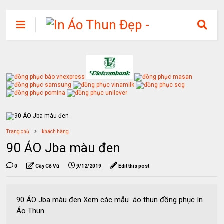
Trang chủ
khách hàng
90 ÁO Jba màu đen
0
Cây Cổ Vũ
9/12/2019
Edit this post
90 ÁO Jba màu đen Xem các mẫu áo thun đồng phục In
Áo Thun