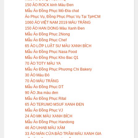
150 ẢO ROCK kinh Màu Đen
Mẫu Áo Đồng Phục Mỏ-Đia chat
Áo Phục Vụ, Đồng Phục Phục Vụ Tại TpHCM
1060 ÁO VIỆT NAM 2019 MÀU TRẮNG
150 ÁO HAN DONG Màu Xanh Đen
Mẫu Áo Đồng Phục 2Nong
Mẫu Áo Đồng Phục Chef
65 ÁO LỚP LUẬT SƯ MÀU XANH BÍCH
Mẫu Áo Đồng Phục Nasa Food
Mẫu Áo Đồng Phục Kho Bac Q1
70 ÁO TOTY MÀU YA
Mẫu Áo Đồng Phục Phương Chi Bakery
30 ÁO Màu Đỏ
70 ÁO MÀU TRẮNG
Mẫu Áo Đồng Phục DT
90 ÁO Jba màu đen
Mẫu Áo Đồng Phục Rital
65 ÁO TERUMO MSUF XANH ĐEN
Mẫu Áo Đồng Phục VJ
24 ÁO MK MÀU XANH BÍCH
Mẫu Áo Đồng Phục Handong
46 ÁO UHAB MÀU XÁM
33 ÁO MÀN CỬA BẢO TRÂM MÀU XANH GIA