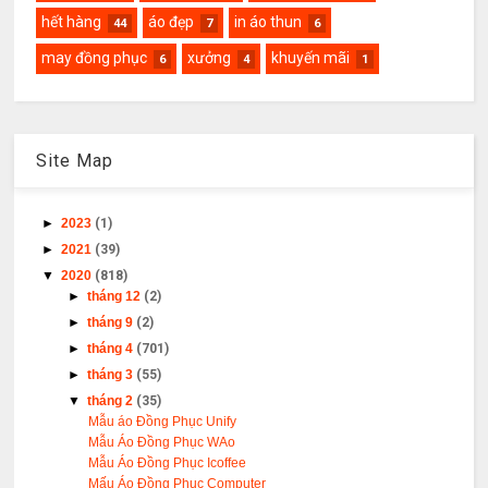
hết hàng
áo đẹp
in áo thun
44
7
6
may đồng phục
xưởng
khuyến mãi
6
4
1
Site Map
►
2023
(1)
►
2021
(39)
▼
2020
(818)
►
tháng 12
(2)
►
tháng 9
(2)
►
tháng 4
(701)
►
tháng 3
(55)
▼
tháng 2
(35)
Mẫu áo Đồng Phục Unify
Mẫu Áo Đồng Phục WAo
Mẫu Áo Đồng Phục Icoffee
Mấu Áo Đồng Phục Computer