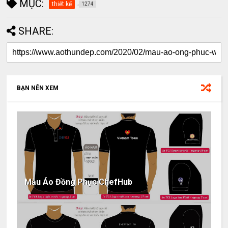
MỤC:
thiết kế
1274
SHARE:
BẠN NÊN XEM
Mẫu Áo Đồng Phục ChefHub