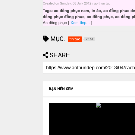
Created on Sunday, 08 July 2012 / ao thun tag
Tags: ao đồng phục nam, in áo, ao đồng phục de
đồng phục đồng phục, áo đồng phục, ao đồng ph
Ao đồng phục [
Xem tiep...
]
MỤC:
tin tức
2573
SHARE:
BẠN NÊN XEM