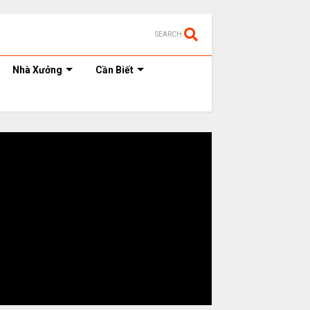
SEARCH
Nhà Xưởng
Cần Biết