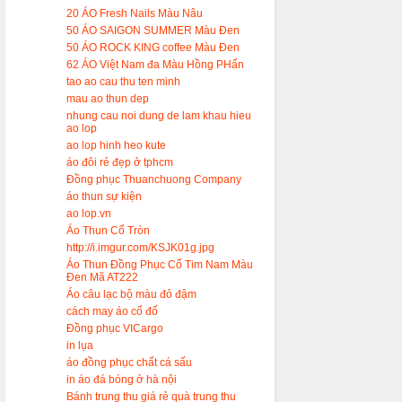
20 ÁO Fresh Nails Màu Nâu
50 ÁO SAIGON SUMMER Màu Đen
50 ÁO ROCK KING coffee Màu Đen
62 ÁO Việt Nam đa Màu Hồng PHấn
tao ao cau thu ten minh
mau ao thun dep
nhung cau noi dung de lam khau hieu
ao lop
ao lop hinh heo kute
áo đôi rẻ đẹp ở tphcm
Đồng phục Thuanchuong Company
áo thun sự kiện
ao lop.vn
Áo Thun Cổ Tròn
http://i.imgur.com/KSJK01g.jpg
Áo Thun Đồng Phục Cổ Tim Nam Màu
Đen Mã AT222
Áo câu lạc bộ màu đỏ đậm
cách may áo cổ đổ
Đồng phục VICargo
in lụa
áo đồng phục chất cá sấu
in áo đá bóng ở hà nội
Bánh trung thu giá rẻ quà trung thu