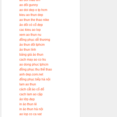
áo đôi màu tím
ao đôi gunny
ao doi dep o tp hcm
kieu ao thun dep
ao thun the thao nike
áo đôi có cổ đẹp
cac kieu ao lop
xem ao thun nu
đồng phục dễ thương
áo thun đôi tphcm
áo thun lính
bảng giá áo thun
cach may ao co tru
ao dong phuc tphcm
đồng phục thu thể thao
anh dep.com.net
đồng phục bếp hà nội
lam ao thun
cách cắt áo cổ đổ
cach lam ao cặp
áo lớp đẹp
in áo thun lẻ
in áo thun hà nội
ao lop co ca vat