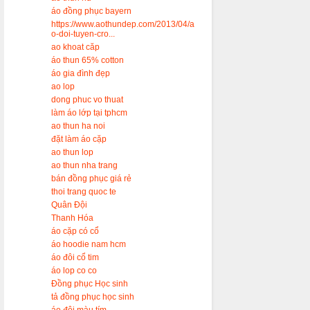
áo đồng phục bayern
https://www.aothundep.com/2013/04/a
o-doi-tuyen-cro...
ao khoat căp
áo thun 65% cotton
áo gia đình đẹp
ao lop
dong phuc vo thuat
làm áo lớp tại tphcm
ao thun ha noi
đặt làm áo cặp
ao thun lop
ao thun nha trang
bán đồng phục giá rẻ
thoi trang quoc te
Quân Đội
Thanh Hóa
áo cặp có cổ
áo hoodie nam hcm
áo đôi cổ tim
áo lop co co
Đồng phục Học sinh
tả đồng phục học sinh