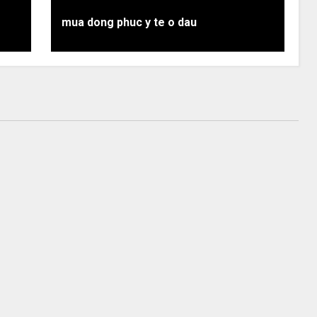
mua dong phuc y te o dau