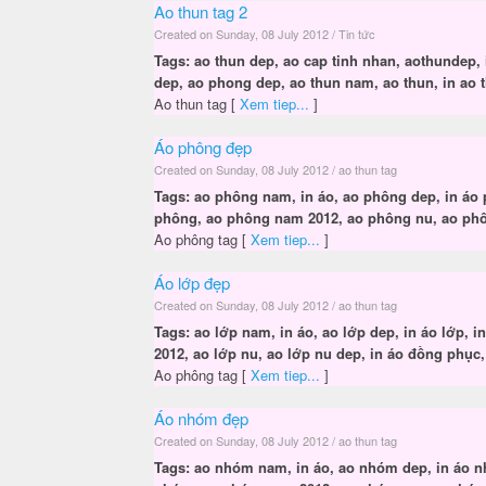
Ao thun tag 2
Created on Sunday, 08 July 2012 / Tin tức
Tags: ao thun dep, ao cap tinh nhan, aothundep, 
dep, ao phong dep, ao thun nam, ao thun, in ao t
Ao thun tag [
Xem tiep...
]
Áo phông đẹp
Created on Sunday, 08 July 2012 / ao thun tag
Tags: ao phông nam, in áo, ao phông dep, in áo
phông, ao phông nam 2012, ao phông nu, ao phôn
Ao phông tag [
Xem tiep...
]
Áo lớp đẹp
Created on Sunday, 08 July 2012 / ao thun tag
Tags: ao lớp nam, in áo, ao lớp dep, in áo lớp, 
2012, ao lớp nu, ao lớp nu dep, in áo đồng phục, 
Ao phông tag [
Xem tiep...
]
Áo nhóm đẹp
Created on Sunday, 08 July 2012 / ao thun tag
Tags: ao nhóm nam, in áo, ao nhóm dep, in áo