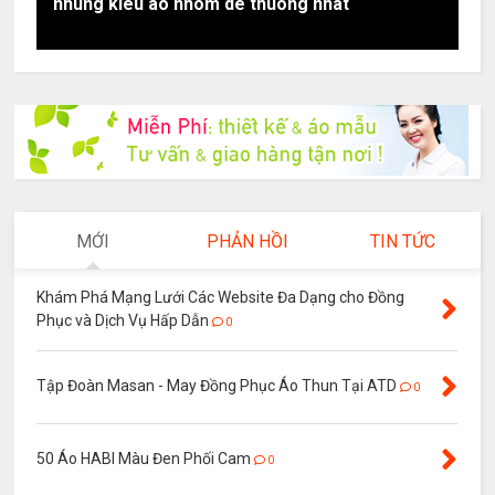
nhung kieu ao nhom de thuong nhat
MỚI
PHẢN HỒI
TIN TỨC
Khám Phá Mạng Lưới Các Website Đa Dạng cho Đồng
Phục và Dịch Vụ Hấp Dẫn
0
Tập Đoàn Masan - May Đồng Phục Áo Thun Tại ATD
0
50 Áo HABI Màu Đen Phối Cam
0