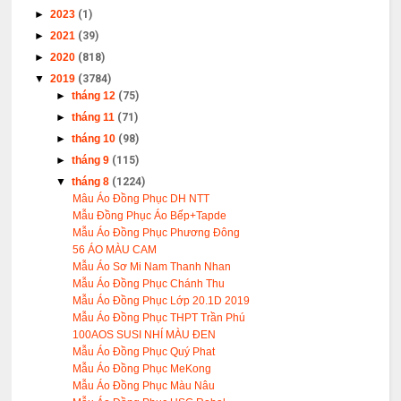
►
2023
(1)
►
2021
(39)
►
2020
(818)
▼
2019
(3784)
►
tháng 12
(75)
►
tháng 11
(71)
►
tháng 10
(98)
►
tháng 9
(115)
▼
tháng 8
(1224)
Mâu Áo Đồng Phục DH NTT
Mẫu Đồng Phục Áo Bếp+Tapde
Mẫu Áo Đồng Phục Phương Đông
56 ÁO MÀU CAM
Mẫu Áo Sơ Mi Nam Thanh Nhan
Mẫu Áo Đồng Phục Chánh Thu
Mẫu Áo Đồng Phục Lớp 20.1D 2019
Mẫu Áo Đồng Phục THPT Trần Phú
100AOS SUSI NHÍ MÀU ĐEN
Mẫu Áo Đồng Phục Quý Phat
Mẫu Áo Đồng Phục MeKong
Mẫu Áo Đồng Phục Màu Nâu