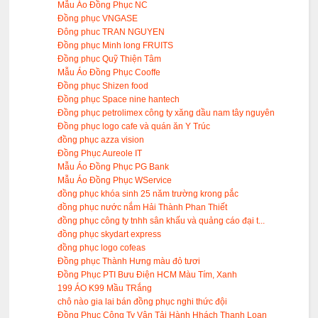
Mẫu Áo Đồng Phục NC
Đồng phục VNGASE
Đông phuc TRAN NGUYEN
Đồng phục Minh long FRUITS
Đồng phục Quỹ Thiện Tâm
Mẫu Áo Đồng Phục Cooffe
Đồng phục Shizen food
Đồng phục Space nine hantech
Đồng phục petrolimex công ty xăng dầu nam tây nguyên
Đồng phục logo cafe và quán ăn Y Trúc
đồng phục azza vision
Đồng Phục Aureole IT
Mẫu Áo Đồng Phục PG Bank
Mẫu Áo Đồng Phục WService
đồng phục khóa sinh 25 năm trường krong pắc
đồng phục nước nắm Hải Thành Phan Thiết
đồng phục công ty tnhh sân khấu và quảng cáo đại t...
đồng phục skydart express
đồng phục logo cofeas
Đồng phục Thành Hưng màu đỏ tươi
Đồng Phục PTI Bưu Điện HCM Màu Tím, Xanh
199 ÁO K99 Mầu TRắng
chô nào gia lai bán đồng phục nghi thức đội
Đồng Phục Công Ty Vận Tải Hành Hhách Thanh Loan