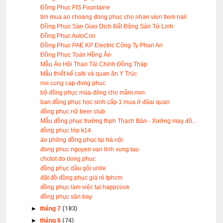
Đồng Phục FIS Fountaine
tim mua ao choang đong phuc cho nhan vien tiem nail
Đồng Phục Sàn Giao Dịch Bất Động Sản Tứ Linh
Đồng Phục AutoCon
Đồng Phục PAE KP Electric Công Ty Phan An
Đồng Phục Toàn Hồng Ân
Mẫu Áo Hội Thao Tài Chính Đồng Tháp
Mẫu thiết kế cafe và quan ăn Y Trúc
noi cung cap đong phuc
bộ đồng phục mùa đông cho mầm non
ban đồng phục học sinh cấp 1 mua ở đâai quan
đồng phục nữ beer club
Mẫu đồng phục trường thph Thạch Bàn - Xưởng may đồ...
đồng phục lớp k14
áo phông đồng phục tại hà nội
đong phuc nguyen van linh vung tau
chotot do dong phuc
đồng phục dầu gội unile
đặt đồ đồng phục giá rẻ tphcm
đồng phục làm việc tại happcook
đồng phục sân bay
►
tháng 7
(183)
►
tháng 6
(74)