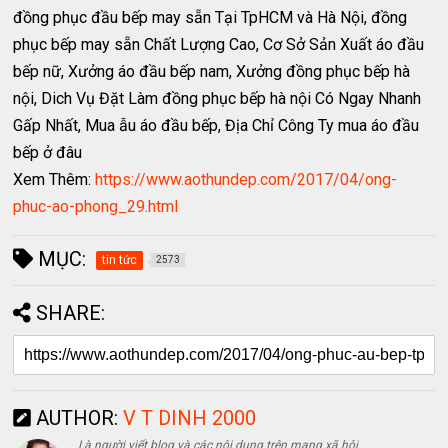
đồng phục đầu bếp may sẵn Tại TpHCM và Hà Nội, đồng
phục bếp may sẵn Chất Lượng Cao, Cơ Sở Sản Xuất áo đầu
bếp nữ, Xưởng áo đầu bếp nam, Xưởng đồng phục bếp hà
nội, Dich Vụ Đặt Làm đồng phục bếp hà nội Có Ngay Nhanh
Gấp Nhất, Mua ẫu áo đầu bếp, Địa Chỉ Công Ty mua áo đầu
bếp ở đâu
Xem Thêm:
https://www.aothundep.com/2017/04/ong-
phuc-ao-phong_29.html
MỤC:
tin tức
2573
SHARE:
AUTHOR:
V T DINH 2000
Là người viết blog và các nội dung trên mạng xã hội