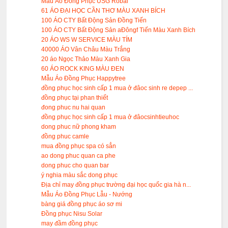
Mẫu Áo Đồng Phục USG Robal
61 ÁO ĐẠI HỌC CẦN THƠ MÀU XANH BÍCH
100 ÁO CTY Bất Động Sản Đồng Tiến
100 ÁO CTY Bất Động Sản aĐôngf Tiến Màu Xanh Bích
20 ÁO WS W SERVICE MÀU TÍM
40000 ÁO Vân Châu Màu Trắng
20 áo Ngọc Thảo Màu Xanh Gia
60 ÁO ROCK KING MÀU ĐEN
Mẫu Áo Đồng Phục Happytree
đồng phục học sinh cấp 1 mua ở đâoc sinh re depep ...
đồng phục tại phan thiết
đong phuc nu hai quan
đồng phục học sinh cấp 1 mua ở đâocsinhtieuhoc
dong phuc nữ phong kham
đồng phuc camle
mua đồng phục spa có sẳn
ao dong phuc quan ca phe
dong phuc cho quan bar
ý nghia màu sắc dong phục
Địa chỉ may đồng phục trường đại học quốc gia hà n...
Mẫu Áo Đồng Phục Lẫu - Nướng
bàng giá đồng phục áo sơ mi
Đồng phục Nisu Solar
may đầm đồng phục