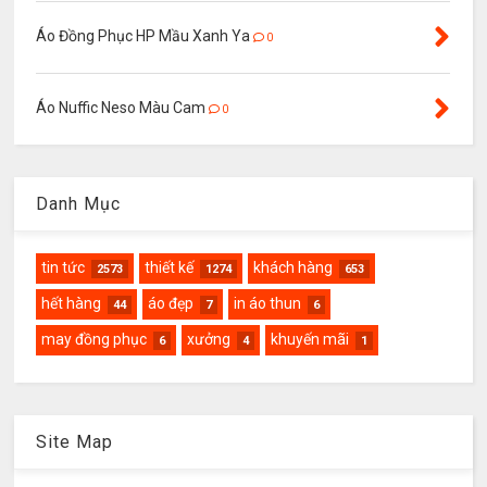
Áo Đồng Phục HP Mầu Xanh Ya
0
Áo Nuffic Neso Màu Cam
0
Danh Mục
tin tức
thiết kế
khách hàng
2573
1274
653
hết hàng
áo đẹp
in áo thun
44
7
6
may đồng phục
xưởng
khuyến mãi
6
4
1
Site Map