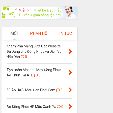
MỚI
PHẢN HỒI
TIN TỨC
Khám Phá Mạng Lưới Các Website
Đa Dạng cho Đồng Phục và Dịch Vụ
Hấp Dẫn
0
Tập Đoàn Masan - May Đồng Phục
Áo Thun Tại ATD
0
50 Áo HABI Màu Đen Phối Cam
0
Áo Đồng Phục HP Mầu Xanh Ya
0