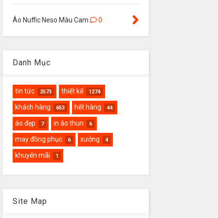
Áo Nuffic Neso Màu Cam
0
Danh Mục
tin tức
thiết kế
2573
1274
khách hàng
hết hàng
653
44
áo đẹp
in áo thun
7
6
may đồng phục
xưởng
6
4
khuyến mãi
1
Site Map