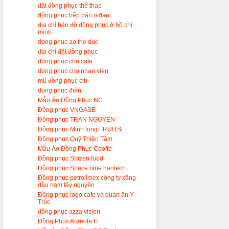
đặt đồng phục thể thao
đông phục bếp bán o đau
địa chỉ bán đồ đồng phục ở hồ chí
minh
dong phuc ao the duc
địa chỉ đặt đồng phục
dong phuc cho cafe
dong phuc cho nhan vien
mũ đồng phục clb
dong phuc điện
Mẫu Áo Đồng Phục NC
Đồng phục VNGASE
Đông phuc TRAN NGUYEN
Đồng phục Minh long FRUITS
Đồng phục Quỹ Thiện Tâm
Mẫu Áo Đồng Phục Cooffe
Đồng phục Shizen food
Đồng phục Space nine hantech
Đồng phục petrolimex công ty xăng
dầu nam tây nguyên
Đồng phục logo cafe và quán ăn Y
Trúc
đồng phục azza vision
Đồng Phục Aureole IT