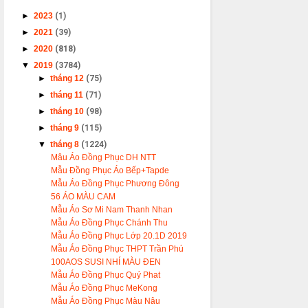
►
2023
(1)
►
2021
(39)
►
2020
(818)
▼
2019
(3784)
►
tháng 12
(75)
►
tháng 11
(71)
►
tháng 10
(98)
►
tháng 9
(115)
▼
tháng 8
(1224)
Mâu Áo Đồng Phục DH NTT
Mẫu Đồng Phục Áo Bếp+Tapde
Mẫu Áo Đồng Phục Phương Đông
56 ÁO MÀU CAM
Mẫu Áo Sơ Mi Nam Thanh Nhan
Mẫu Áo Đồng Phục Chánh Thu
Mẫu Áo Đồng Phục Lớp 20.1D 2019
Mẫu Áo Đồng Phục THPT Trần Phú
100AOS SUSI NHÍ MÀU ĐEN
Mẫu Áo Đồng Phục Quý Phat
Mẫu Áo Đồng Phục MeKong
Mẫu Áo Đồng Phục Màu Nâu