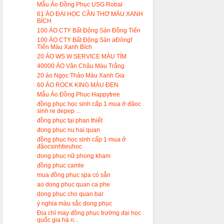
Mẫu Áo Đồng Phục USG Robal
61 ÁO ĐẠI HỌC CẦN THƠ MÀU XANH
BÍCH
100 ÁO CTY Bất Động Sản Đồng Tiến
100 ÁO CTY Bất Động Sản aĐôngf
Tiến Màu Xanh Bích
20 ÁO WS W SERVICE MÀU TÍM
40000 ÁO Vân Châu Màu Trắng
20 áo Ngọc Thảo Màu Xanh Gia
60 ÁO ROCK KING MÀU ĐEN
Mẫu Áo Đồng Phục Happytree
đồng phục học sinh cấp 1 mua ở đâoc
sinh re depep ...
đồng phục tại phan thiết
đong phuc nu hai quan
đồng phục học sinh cấp 1 mua ở
đâocsinhtieuhoc
dong phuc nữ phong kham
đồng phuc camle
mua đồng phục spa có sẳn
ao dong phuc quan ca phe
dong phuc cho quan bar
ý nghia màu sắc dong phục
Địa chỉ may đồng phục trường đại học
quốc gia hà n...