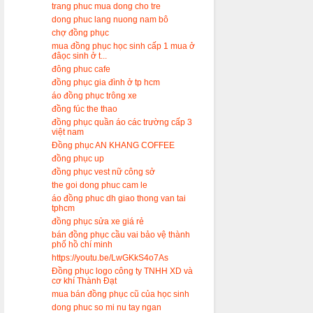
trang phuc mua dong cho tre
dong phuc lang nuong nam bô
chợ đồng phục
mua đồng phục học sinh cấp 1 mua ở
đâọc sinh ở t...
đông phuc cafe
đồng phục gia đình ở tp hcm
áo đồng phục trông xe
đồng fúc the thao
đồng phục quần áo các trường cấp 3
việt nam
Đồng phục AN KHANG COFFEE
đồng phục up
đồng phục vest nữ công sở
the goi dong phuc cam le
áo đồng phuc dh giao thong van tai
tphcm
đồng phục sửa xe giá rẻ
bán đồng phục cầu vai bảo vệ thành
phố hồ chí minh
https://youtu.be/LwGKkS4o7As
Đồng phục logo công ty TNHH XD và
cơ khí Thành Đạt
mua bán đồng phục cũ của học sinh
dong phuc so mi nu tay ngan