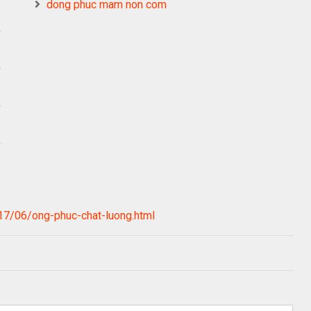
dong phuc mam non com
,
,
,
,
7/06/ong-phuc-chat-luong.html