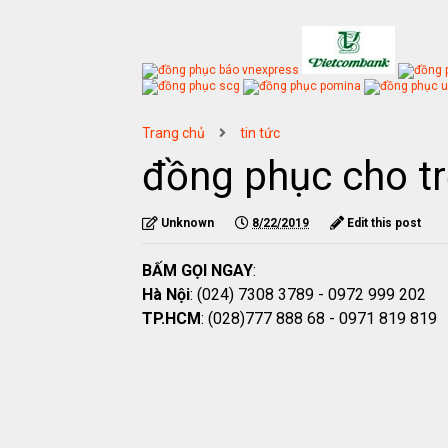
Trang chủ
tin tức
đồng phục cho t
Unknown
8/22/2019
Edit this post
BẤM GỌI NGAY
:
Hà Nội
: (024) 7308 3789 - 0972 999 202
TP.HCM
: (028)777 888 68 - 0971 819 819