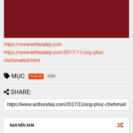
https://www.aothundep.com
https://www.aothundep.com/2017/11/ong-phuc-
chefsmarket.html
MỤC:
thiết kế
1274
SHARE:
BẠN NÊN XEM