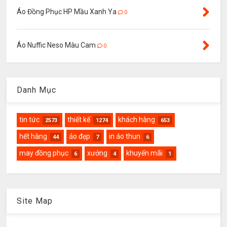
Áo Đồng Phục HP Mầu Xanh Ya
0
Áo Nuffic Neso Màu Cam
0
Danh Mục
tin tức
thiết kế
khách hàng
2573
1274
653
hết hàng
áo đẹp
in áo thun
44
7
6
may đồng phục
xưởng
khuyến mãi
6
4
1
Site Map