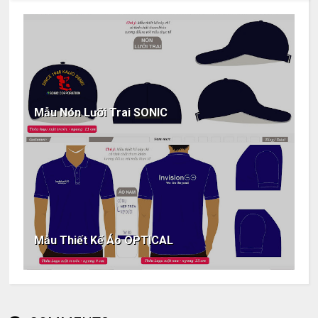
Mẫu Nón Lưỡi Trai SONIC
Mẫu Thiết Kế Áo OPTICAL