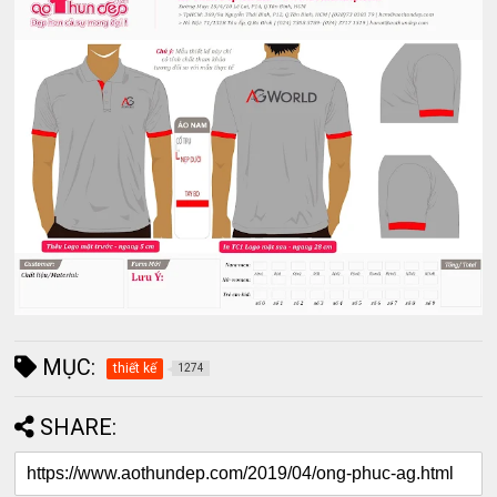
MỤC:
thiết kế
1274
SHARE: