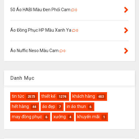
50 Áo HABI Màu Đen Phối Cam
0
Áo Đồng Phục HP Mầu Xanh Ya
0
Áo Nuffic Neso Màu Cam
0
Danh Mục
tin tức
thiết kế
khách hàng
2573
1274
653
hết hàng
áo đẹp
in áo thun
44
7
6
may đồng phục
xưởng
khuyến mãi
6
4
1