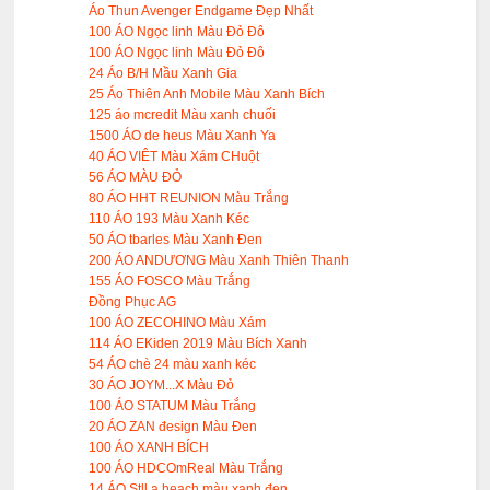
Áo Thun Avenger Endgame Đẹp Nhất
100 ÁO Ngọc linh Màu Đỏ Đô
100 ÁO Ngọc linh Màu Đỏ Đô
24 Áo B/H Mầu Xanh Gia
25 Áo Thiên Anh Mobile Màu Xanh Bích
125 áo mcredit Màu xanh chuối
1500 ÁO de heus Màu Xanh Ya
40 ÁO VIÊT Màu Xám CHuột
56 ÁO MÀU ĐỎ
80 ÁO HHT REUNION Màu Trắng
110 ÁO 193 Màu Xanh Kéc
50 ÁO tbarles Màu Xanh Đen
200 ÁO ANDƯƠNG Màu Xanh Thiên Thanh
155 ÁO FOSCO Màu Trắng
Đồng Phục AG
100 ÁO ZECOHINO Màu Xám
114 ÁO EKiden 2019 Màu Bích Xanh
54 ÁO chè 24 màu xanh kéc
30 ÁO JOYM...X Màu Đỏ
100 ÁO STATUM Màu Trắng
20 ÁO ZAN đesign Màu Đen
100 ÁO XANH BÍCH
100 ÁO HDCOmReal Màu Trắng
14 ÁO Stll a heach màu xanh đen