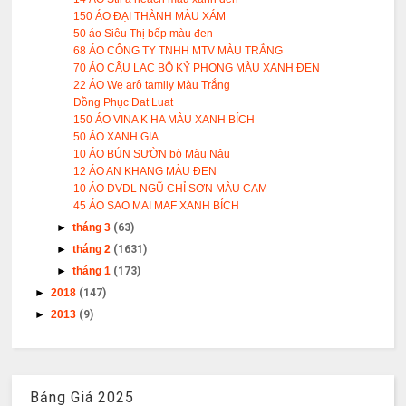
150 ÁO ĐẠI THÀNH MÀU XÁM
50 áo Siêu Thị bếp màu đen
68 ÁO CÔNG TY TNHH MTV MÀU TRẮNG
70 ÁO CÂU LẠC BỘ KỶ PHONG MÀU XANH ĐEN
22 ÁO We arô tamily Màu Trắng
Đồng Phục Dat Luat
150 ÁO VINA K HA MÀU XANH BÍCH
50 ÁO XANH GIA
10 ÁO BÚN SƯỜN bò Màu Nâu
12 ÁO AN KHANG MÀU ĐEN
10 ÁO DVDL NGŨ CHỈ SƠN MÀU CAM
45 ÁO SAO MAI MAF XANH BÍCH
►
tháng 3
(63)
►
tháng 2
(1631)
►
tháng 1
(173)
►
2018
(147)
►
2013
(9)
Bảng Giá 2025