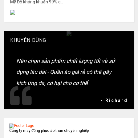
Mỹ Độ kháng khuẩn 99% c...
KHUYÊN DÙNG
Nên chọn sản phẩm chất lượng tốt và sử
dụng lâu dài - Quần áo giá rẻ có thể gây
kích ứng da, có hại cho cơ thể
- Richard
Công ty may đồng phục áo thun chuyên nghiệp