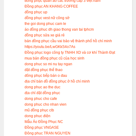
đồng phục quần áo các trường cấp 3 việt nam
Đồng phục AN KHANG COFFEE
đồng phục up
đồng phục vest nữ công sở
the goi dong phuc cam le
áo đồng phuc dh giao thong van tai tphcm
đồng phục sửa xe giá rẻ
bán đồng phục cầu vai bảo vệ thành phố hồ chí minh
https://youtu.be/LwGKkS4o7As
Đồng phục logo công ty TNHH XD và cơ khí Thành Đạt
mua bán đồng phục cũ của học sinh
dong phuc so mi nu tay ngan
đặt đồng phục thể thao
đông phục bếp bán o đau
địa chỉ bán đồ đồng phục ở hồ chí minh
dong phuc ao the duc
địa chỉ đặt đồng phục
dong phuc cho cafe
dong phuc cho nhan vien
mũ đồng phục clb
dong phuc điện
Mẫu Áo Đồng Phục NC
Đồng phục VNGASE
Đông phuc TRAN NGUYEN