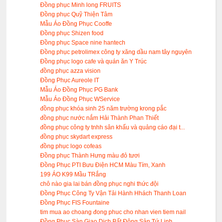
Đồng phục Minh long FRUITS
Đồng phục Quỹ Thiện Tâm
Mẫu Áo Đồng Phục Cooffe
Đồng phục Shizen food
Đồng phục Space nine hantech
Đồng phục petrolimex công ty xăng dầu nam tây nguyên
Đồng phục logo cafe và quán ăn Y Trúc
đồng phục azza vision
Đồng Phục Aureole IT
Mẫu Áo Đồng Phục PG Bank
Mẫu Áo Đồng Phục WService
đồng phục khóa sinh 25 năm trường krong pắc
đồng phục nước nắm Hải Thành Phan Thiết
đồng phục công ty tnhh sân khấu và quảng cáo đại t...
đồng phục skydart express
đồng phục logo cofeas
Đồng phục Thành Hưng màu đỏ tươi
Đồng Phục PTI Bưu Điện HCM Màu Tím, Xanh
199 ÁO K99 Mầu TRắng
chô nào gia lai bán đồng phục nghi thức đội
Đồng Phục Công Ty Vận Tải Hành Hhách Thanh Loan
Đồng Phục FIS Fountaine
tim mua ao choang đong phuc cho nhan vien tiem nail
Đồng Phục Sàn Giao Dịch Bất Động Sản Tứ Linh