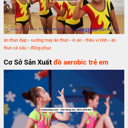
áo thun đẹp
-
xưởng may áo thun
-
in áo
-
thêu vi tính
-
áo
thun cá sấu
-
đồng phục
Cơ Sở Sản Xuất
đồ aerobic trẻ em