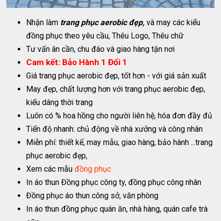
Nhận làm
trang phục aerobic đẹp,
và may các kiểu
đồng phục theo yêu cầu, Thêu Logo, Thêu chữ
Tư vấn ân cần, chu đáo và giao hàng tận nơi
Cam kết: Bảo Hành 1 Đổi 1
Giá trang phục aerobic đẹp, tốt hơn - với giá sản xuất
May đẹp, chất lượng hơn với trang phục aerobic đẹp,
kiểu dáng thời trang
Luôn có % hoa hồng cho người liên hệ, hóa đơn đầy đủ
Tiến độ nhanh: chủ động về nhà xưởng và công nhân
Miễn phí: thiết kế, may mẫu, giao hàng, bảo hành ...trang
phục aerobic đẹp,
Xem các mẫu
đồng phục
In áo thun Đồng phục công ty, đồng phục công nhân
Đồng phục áo thun công sở, văn phòng
In áo thun đồng phục quán ăn, nhà hàng, quán cafe trà