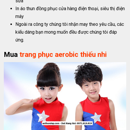
sữa
In áo thun đồng phục cửa hàng điện thoại, siêu thị điện
máy
Ngoài ra công ty chúng tôi nhận may theo yêu cầu, các
kiểu dáng bạn mong muốn đều được chúng tôi đáp
ứng.
Mua
trang phục aerobic thiếu nhi