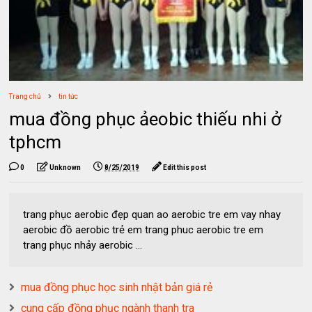
Trang chủ
tin tức
mua đồng phục ảeobic thiếu nhi ở
tphcm
0
Unknown
8/25/2019
Edit this post
trang phục aerobic đẹp quan ao aerobic tre em vay nhay
aerobic đồ aerobic trẻ em trang phuc aerobic tre em
trang phục nhảy aerobic ...
mua đồng phục học sinh nhật bản giá rẻ
cung cấp đồng phục ngành thanh tra