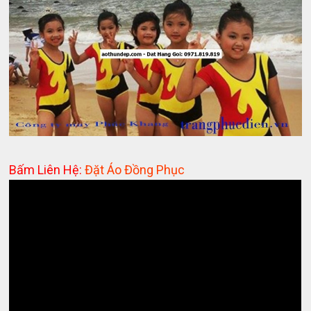
Bấm Liên Hệ:
Đặt Áo Đồng Phục