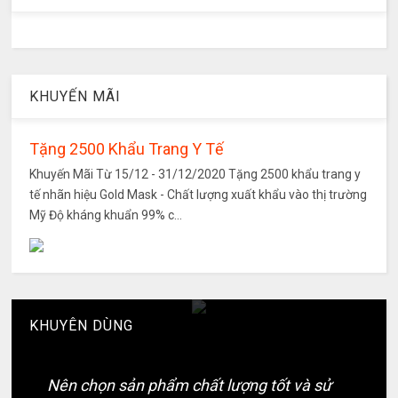
KHUYẾN MÃI
Tặng 2500 Khẩu Trang Y Tế
Khuyến Mãi Từ 15/12 - 31/12/2020 Tặng 2500 khẩu trang y
tế nhãn hiệu Gold Mask - Chất lượng xuất khẩu vào thị trường
Mỹ Độ kháng khuẩn 99% c...
KHUYÊN DÙNG
Nên chọn sản phẩm chất lượng tốt và sử