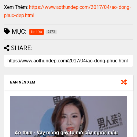
Xem Thêm:
https://www.aothundep.com/2017/04/ao-dong-
phuc-dep.html
MỤC:
tin tức
2573
SHARE:
BẠN NÊN XEM
Ao thun - Váy mỏng gây tò mò của người mẫu