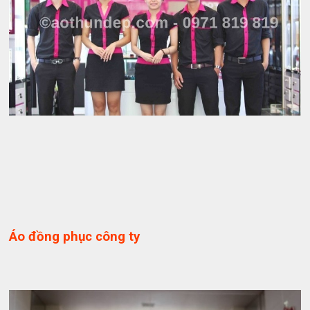
Áo đồng phục công ty