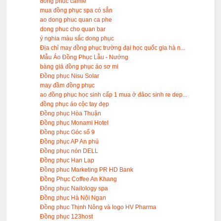
đồng phuc camle
mua đồng phục spa có sẳn
ao dong phuc quan ca phe
dong phuc cho quan bar
ý nghia màu sắc dong phục
Địa chỉ may đồng phục trường đại học quốc gia hà n...
Mẫu Áo Đồng Phục Lẫu - Nướng
bàng giá đồng phục áo sơ mi
Đồng phục Nisu Solar
may đầm đồng phục
ao đồng phục học sinh cấp 1 mua ở đâoc sinh re dep...
đồng phục áo cộc tay đẹp
Đồng phục Hòa Thuận
Đồng phục Monami Hotel
Đồng phục Góc số 9
Đồng phục AP An phú
Đồng phục nón DELL
Đồng phục Han Lap
Đồng phuc Marketing PR HD Bank
Đồng Phục Coffee An Khang
Đông phục Nailology spa
Đồng phục Hà Nội Ngan
Đồng phục Thịnh Nông và logo HV Pharma
Đồng phục 123host