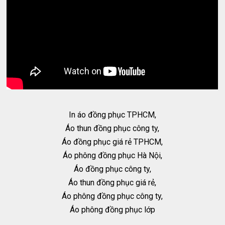
In áo đồng phục TPHCM,
Áo thun đồng phục công ty,
Áo đồng phục giá rẻ TPHCM,
Áo phông đồng phục Hà Nội,
Áo đồng phục công ty,
Áo thun đồng phục giá rẻ,
Áo phông đồng phục công ty,
Áo phông đồng phục lớp