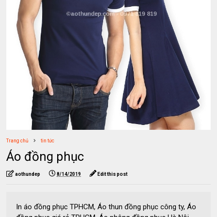
Trang chủ
tin tức
Áo đồng phục
aothundep
8/14/2019
Edit this post
In áo đồng phục TPHCM, Áo thun đồng phục công ty, Áo