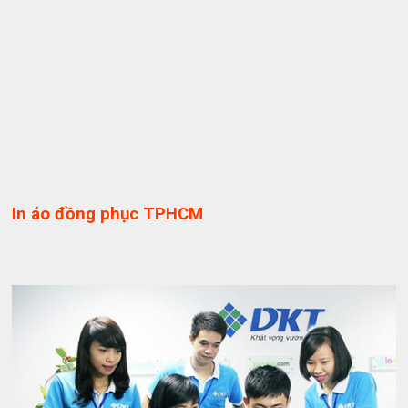
In áo đồng phục TPHCM