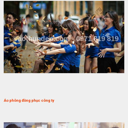
Áo phông đồng phục công ty