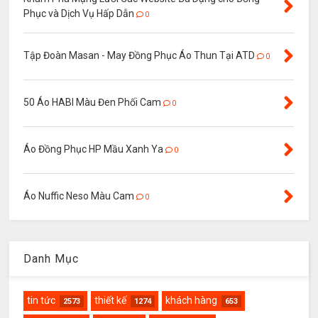
Phục và Dịch Vụ Hấp Dẫn
0
Tập Đoàn Masan - May Đồng Phục Áo Thun Tại ATD
0
50 Áo HABI Màu Đen Phối Cam
0
Áo Đồng Phục HP Mầu Xanh Ya
0
Áo Nuffic Neso Màu Cam
0
Danh Mục
tin tức
thiết kế
khách hàng
2573
1274
653