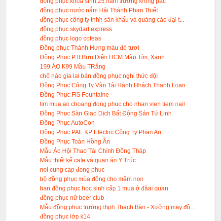
đồng phục khóa sinh 25 năm trường krong pắc
đồng phục nước nắm Hải Thành Phan Thiết
đồng phục công ty tnhh sân khấu và quảng cáo đại t...
đồng phục skydart express
đồng phục logo cofeas
Đồng phục Thành Hưng màu đỏ tươi
Đồng Phục PTI Bưu Điện HCM Màu Tím, Xanh
199 ÁO K99 Mầu TRắng
chô nào gia lai bán đồng phục nghi thức đội
Đồng Phục Công Ty Vận Tải Hành Hhách Thanh Loan
Đồng Phục FIS Fountaine
tim mua ao choang đong phuc cho nhan vien tiem nail
Đồng Phục Sàn Giao Dịch Bất Động Sản Tứ Linh
Đồng Phục AutoCon
Đồng Phục PAE KP Electric Công Ty Phan An
Đồng Phục Toàn Hồng Ân
Mẫu Áo Hội Thao Tài Chính Đồng Tháp
Mẫu thiết kế cafe và quan ăn Y Trúc
noi cung cap đong phuc
bộ đồng phục mùa đông cho mầm non
ban đồng phục học sinh cấp 1 mua ở đâai quan
đồng phục nữ beer club
Mẫu đồng phục trường thph Thạch Bàn - Xưởng may đồ...
đồng phục lớp k14