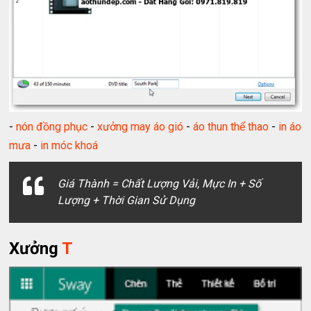
-
nón đồng phục
-
xưởng may áo gió
-
áo thun thể thao
-
in áo
mưa
-
in móc khoá
Giá Thành = Chất Lượng Vải, Mực In + Số
Lượng + Thời Gian Sử Dụng
Xưởng
T