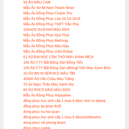
56 ÁO MÀU CAM
Mẫu Áo Sơ Mi Nam Thanh Nhan
Mẫu Áo Đồng Phục Chánh Thu
Mẫu Áo Đồng Phục Lớp 20.1D 2019
Mẫu Áo Đồng Phục THPT Trần Phú
100AOS SUSI NHÍ MÀU ĐEN
Mẫu Áo Đồng Phục Quý Phat
Mẫu Áo Đồng Phục MeKong
Mẫu Áo Đồng Phục Màu Nâu
Mẫu Áo Đồng Phục USG Robal
61 ÁO ĐẠI HỌC CẦN THƠ MÀU XANH BÍCH
100 ÁO CTY Bất Động Sản Đồng Tiến
100 ÁO CTY Bất Động Sản aĐôngf Tiến Màu Xanh Bích
20 ÁO WS W SERVICE MÀU TÍM
40000 ÁO Vân Châu Màu Trắng
20 áo Ngọc Thảo Màu Xanh Gia
60 ÁO ROCK KING MÀU ĐEN
Mẫu Áo Đồng Phục Happytree
đồng phục học sinh cấp 1 mua ở đâoc sinh re depep ...
đồng phục tại phan thiết
đong phuc nu hai quan
đồng phục học sinh cấp 1 mua ở đâocsinhtieuhoc
dong phuc nữ phong kham
đồng phuc camle