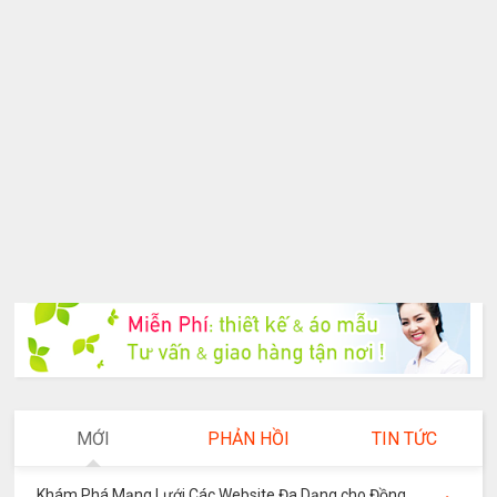
MỚI
PHẢN HỒI
TIN TỨC
Khám Phá Mạng Lưới Các Website Đa Dạng cho Đồng