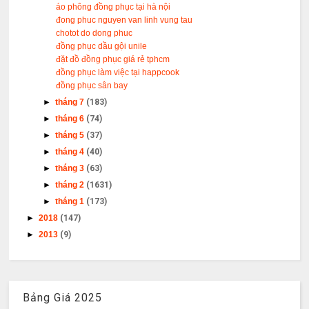
áo phông đồng phục tại hà nội
đong phuc nguyen van linh vung tau
chotot do dong phuc
đồng phục dầu gội unile
đặt đồ đồng phục giá rẻ tphcm
đồng phục làm việc tại happcook
đồng phục sân bay
►
tháng 7
(183)
►
tháng 6
(74)
►
tháng 5
(37)
►
tháng 4
(40)
►
tháng 3
(63)
►
tháng 2
(1631)
►
tháng 1
(173)
►
2018
(147)
►
2013
(9)
Bảng Giá 2025