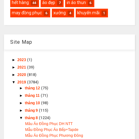
hết hàng
áo đẹp
in áo thun
44
7
6
may đồng phục
xưởng
khuyến mãi
6
4
1
Site Map
►
2023
(1)
►
2021
(39)
►
2020
(818)
▼
2019
(3784)
►
tháng 12
(75)
►
tháng 11
(71)
►
tháng 10
(98)
►
tháng 9
(115)
▼
tháng 8
(1224)
Mâu Áo Đồng Phục DH NTT
Mẫu Đồng Phục Áo Bếp+Tapde
Mẫu Áo Đồng Phục Phương Đông