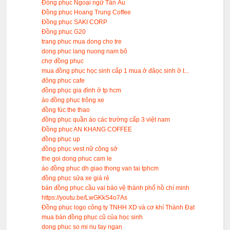
Đồng phục Ngoại ngữ Tân Âu
Đồng phục Hoang Trung Coffee
Đồng phục SAKI CORP
Đồng phục G20
trang phuc mua dong cho tre
dong phuc lang nuong nam bô
chợ đồng phục
mua đồng phục học sinh cấp 1 mua ở đâọc sinh ở t...
đông phuc cafe
đồng phục gia đình ở tp hcm
áo đồng phục trông xe
đồng fúc the thao
đồng phục quần áo các trường cấp 3 việt nam
Đồng phục AN KHANG COFFEE
đồng phục up
đồng phục vest nữ công sở
the goi dong phuc cam le
áo đồng phuc dh giao thong van tai tphcm
đồng phục sửa xe giá rẻ
bán đồng phục cầu vai bảo vệ thành phố hồ chí minh
https://youtu.be/LwGKkS4o7As
Đồng phục logo công ty TNHH XD và cơ khí Thành Đạt
mua bán đồng phục cũ của học sinh
dong phuc so mi nu tay ngan