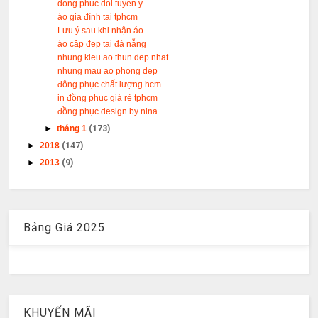
dong phuc doi tuyen y
áo gia đình tại tphcm
Lưu ý sau khi nhận áo
áo cặp đẹp tại đà nẵng
nhung kieu ao thun dep nhat
nhung mau ao phong dep
đông phục chất lượng hcm
in đồng phục giá rẻ tphcm
đồng phục design by nina
►
tháng 1
(173)
►
2018
(147)
►
2013
(9)
Bảng Giá 2025
KHUYẾN MÃI