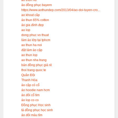
ao thun nu
áo đồng phục bayern
https://www.aothundep.com/2013/04/ao-doi-tuyen-cro...
ao khoat căp
áo thun 65% cotton
áo gia đình đẹp
ao lop
dong phuc vo thuat
làm áo lớp tại tphcm
ao thun ha noi
đặt làm áo cặp
ao thun lop
ao thun nha trang
bán đồng phục giá rẻ
thoi trang quoc te
Quân Đội
Thanh Hóa
áo cặp có cổ
áo hoodie nam hcm
áo đôi cổ tim
áo lop co co
Đồng phục Học sinh
tả đồng phục học sinh
áo đôi màu tím