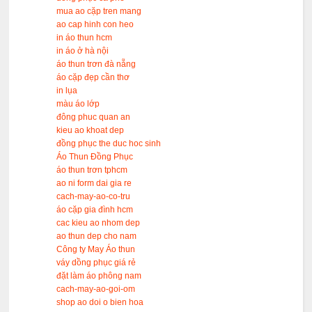
mua ao cặp tren mang
ao cap hinh con heo
in áo thun hcm
in áo ở hà nội
áo thun trơn đà nẵng
áo cặp đẹp cần thơ
in lụa
màu áo lớp
đông phuc quan an
kieu ao khoat dep
đồng phục the duc hoc sinh
Áo Thun Đồng Phục
áo thun trơn tphcm
ao ni form dai gia re
cach-may-ao-co-tru
áo cặp gia đình hcm
cac kieu ao nhom dep
ao thun dep cho nam
Công ty May Áo thun
váy dồng phục giá rẻ
đặt làm áo phông nam
cach-may-ao-goi-om
shop ao doi o bien hoa