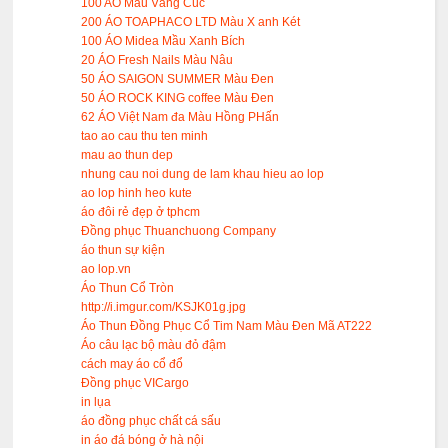
100 AO Màu Vàng Cúc
200 ÁO TOAPHACO LTD Màu X anh Két
100 ÁO Midea Mầu Xanh Bích
20 ÁO Fresh Nails Màu Nâu
50 ÁO SAIGON SUMMER Màu Đen
50 ÁO ROCK KING coffee Màu Đen
62 ÁO Việt Nam đa Màu Hồng PHấn
tao ao cau thu ten minh
mau ao thun dep
nhung cau noi dung de lam khau hieu ao lop
ao lop hinh heo kute
áo đôi rẻ đẹp ở tphcm
Đồng phục Thuanchuong Company
áo thun sự kiện
ao lop.vn
Áo Thun Cổ Tròn
http://i.imgur.com/KSJK01g.jpg
Áo Thun Đồng Phục Cổ Tim Nam Màu Đen Mã AT222
Áo câu lạc bộ màu đỏ đậm
cách may áo cổ đổ
Đồng phục VICargo
in lụa
áo đồng phục chất cá sấu
in áo đá bóng ở hà nội