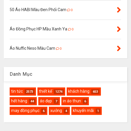
50 Áo HABI Màu Đen Phối Cam
0
Áo Đồng Phục HP Mầu Xanh Ya
0
Áo Nuffic Neso Màu Cam
0
Danh Mục
tin tức
thiết kế
khách hàng
2573
1274
653
hết hàng
áo đẹp
in áo thun
44
7
6
may đồng phục
xưởng
khuyến mãi
6
4
1