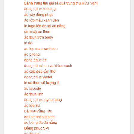
Bánh trung thu giá rẻ quà trung thu Hữu Nghị
dong phuc linhlong
áo váy đồng phục
áo lớp màu xanh đen
in logo lên áo tại đà nẵng
dat may ao thun
áo thun trơn body
in áo
ao lop mau xanh reu
áo phông
dong phuc 6s
dong phuc bao ve khieu cach
áo cặp đẹp cần thơ
dong phuc viettel
in áo thun số lượng ít
áo lacoste
áo thun lính
dong phuc duyen dang
áo lớp 3d
Bà Rịa-Vũng Tàu
aothundoi o tphcm
áo bóng đá đà nẵng
Đồng phục SPI