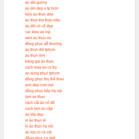
ao đôi gunny
ao doi dep o tp hcm
kieu ao thun dep
ao thun the thao nike
áo đôi có cổ đẹp
cac kieu ao lop
xem ao thun nu
đồng phục dễ thương
áo thun đôi tphcm
áo thun lính
bảng giá áo thun
cach may ao co tru
ao dong phuc tphcm
đồng phục thu thể thao
anh dep.com.net
đồng phục bếp hà nội
lam ao thun
cách cắt áo cổ đổ
cach lam ao cặp
áo lớp đẹp
in áo thun lẻ
in áo thun hà nội
ao lop co ca vat
đồng phục ca phê