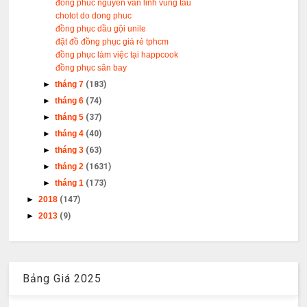
đong phuc nguyen van linh vung tau
chotot do dong phuc
đồng phục dầu gội unile
đặt đồ đồng phục giá rẻ tphcm
đồng phục làm việc tại happcook
đồng phục sân bay
►
tháng 7
(183)
►
tháng 6
(74)
►
tháng 5
(37)
►
tháng 4
(40)
►
tháng 3
(63)
►
tháng 2
(1631)
►
tháng 1
(173)
►
2018
(147)
►
2013
(9)
Bảng Giá 2025