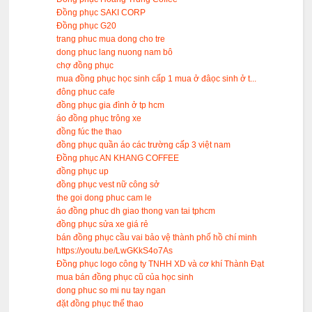
Đồng phục SAKI CORP
Đồng phục G20
trang phuc mua dong cho tre
dong phuc lang nuong nam bô
chợ đồng phục
mua đồng phục học sinh cấp 1 mua ở đâọc sinh ở t...
đông phuc cafe
đồng phục gia đình ở tp hcm
áo đồng phục trông xe
đồng fúc the thao
đồng phục quần áo các trường cấp 3 việt nam
Đồng phục AN KHANG COFFEE
đồng phục up
đồng phục vest nữ công sở
the goi dong phuc cam le
áo đồng phuc dh giao thong van tai tphcm
đồng phục sửa xe giá rẻ
bán đồng phục cầu vai bảo vệ thành phố hồ chí minh
https://youtu.be/LwGKkS4o7As
Đồng phục logo công ty TNHH XD và cơ khí Thành Đạt
mua bán đồng phục cũ của học sinh
dong phuc so mi nu tay ngan
đặt đồng phục thể thao