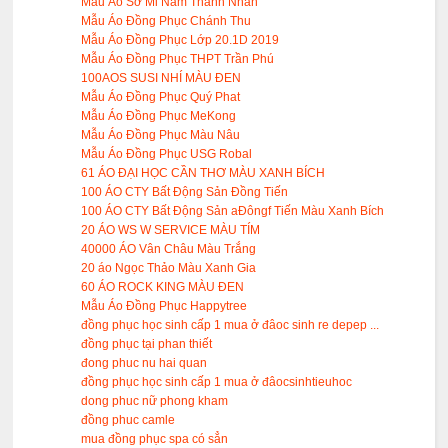
Mẫu Áo Sơ Mi Nam Thanh Nhan
Mẫu Áo Đồng Phục Chánh Thu
Mẫu Áo Đồng Phục Lớp 20.1D 2019
Mẫu Áo Đồng Phục THPT Trần Phú
100AOS SUSI NHÍ MÀU ĐEN
Mẫu Áo Đồng Phục Quý Phat
Mẫu Áo Đồng Phục MeKong
Mẫu Áo Đồng Phục Màu Nâu
Mẫu Áo Đồng Phục USG Robal
61 ÁO ĐẠI HỌC CẦN THƠ MÀU XANH BÍCH
100 ÁO CTY Bất Động Sản Đồng Tiến
100 ÁO CTY Bất Động Sản aĐôngf Tiến Màu Xanh Bích
20 ÁO WS W SERVICE MÀU TÍM
40000 ÁO Vân Châu Màu Trắng
20 áo Ngọc Thảo Màu Xanh Gia
60 ÁO ROCK KING MÀU ĐEN
Mẫu Áo Đồng Phục Happytree
đồng phục học sinh cấp 1 mua ở đâoc sinh re depep ...
đồng phục tại phan thiết
đong phuc nu hai quan
đồng phục học sinh cấp 1 mua ở đâocsinhtieuhoc
dong phuc nữ phong kham
đồng phuc camle
mua đồng phục spa có sẳn