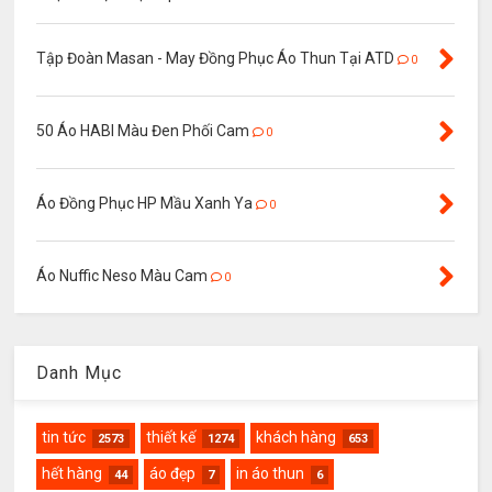
Tập Đoàn Masan - May Đồng Phục Áo Thun Tại ATD
0
50 Áo HABI Màu Đen Phối Cam
0
Áo Đồng Phục HP Mầu Xanh Ya
0
Áo Nuffic Neso Màu Cam
0
Danh Mục
tin tức
thiết kế
khách hàng
2573
1274
653
hết hàng
áo đẹp
in áo thun
44
7
6