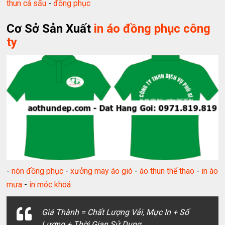
thun cá sấu
-
đồng phục
Cơ Sở Sản Xuất
in áo đồng phục công
ty
-
nón đồng phục
-
xưởng may áo gió
-
áo thun thể thao
-
in áo
mưa
-
in móc khoá
Giá Thành = Chất Lượng Vải, Mực In + Số
Lượng + Thời Gian Sử Dụng