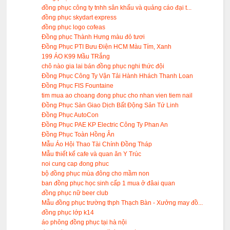
đồng phục công ty tnhh sân khấu và quảng cáo đại t...
đồng phục skydart express
đồng phục logo cofeas
Đồng phục Thành Hưng màu đỏ tươi
Đồng Phục PTI Bưu Điện HCM Màu Tím, Xanh
199 ÁO K99 Mầu TRắng
chô nào gia lai bán đồng phục nghi thức đội
Đồng Phục Công Ty Vận Tải Hành Hhách Thanh Loan
Đồng Phục FIS Fountaine
tim mua ao choang đong phuc cho nhan vien tiem nail
Đồng Phục Sàn Giao Dịch Bất Động Sản Tứ Linh
Đồng Phục AutoCon
Đồng Phục PAE KP Electric Công Ty Phan An
Đồng Phục Toàn Hồng Ân
Mẫu Áo Hội Thao Tài Chính Đồng Tháp
Mẫu thiết kế cafe và quan ăn Y Trúc
noi cung cap đong phuc
bộ đồng phục mùa đông cho mầm non
ban đồng phục học sinh cấp 1 mua ở đâai quan
đồng phục nữ beer club
Mẫu đồng phục trường thph Thạch Bàn - Xưởng may đồ...
đồng phục lớp k14
áo phông đồng phục tại hà nội