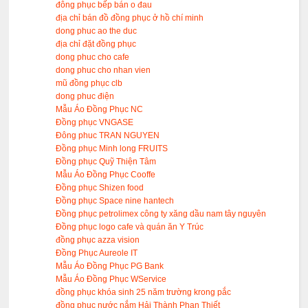
đông phục bếp bán o đau
địa chỉ bán đồ đồng phục ở hồ chí minh
dong phuc ao the duc
địa chỉ đặt đồng phục
dong phuc cho cafe
dong phuc cho nhan vien
mũ đồng phục clb
dong phuc điện
Mẫu Áo Đồng Phục NC
Đồng phục VNGASE
Đông phuc TRAN NGUYEN
Đồng phục Minh long FRUITS
Đồng phục Quỹ Thiện Tâm
Mẫu Áo Đồng Phục Cooffe
Đồng phục Shizen food
Đồng phục Space nine hantech
Đồng phục petrolimex công ty xăng dầu nam tây nguyên
Đồng phục logo cafe và quán ăn Y Trúc
đồng phục azza vision
Đồng Phục Aureole IT
Mẫu Áo Đồng Phục PG Bank
Mẫu Áo Đồng Phục WService
đồng phục khóa sinh 25 năm trường krong pắc
đồng phục nước nắm Hải Thành Phan Thiết