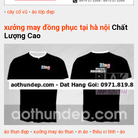
-
cây cổ vũ
-
áo lớp đẹp
xưởng may đồng phục tại hà nội
Chất
Lượng Cao
áo thun đẹp
-
xưởng may áo thun
-
in áo
-
thêu vi tính
-
áo