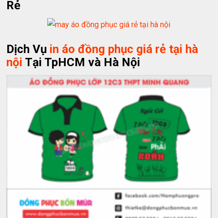
Rẻ
Dịch Vụ
in áo đồng phục giá rẻ tại hà
nội
Tại TpHCM và Hà Nội