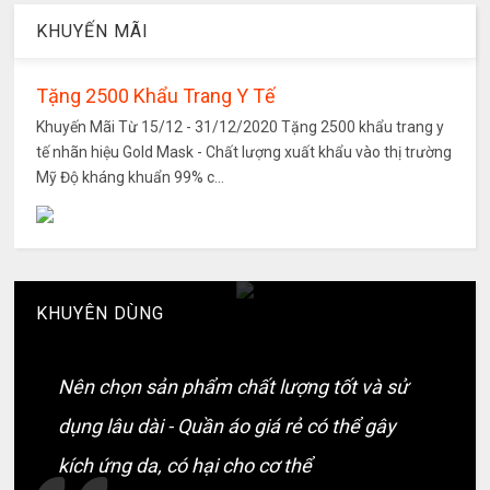
KHUYẾN MÃI
Tặng 2500 Khẩu Trang Y Tế
Khuyến Mãi Từ 15/12 - 31/12/2020 Tặng 2500 khẩu trang y
tế nhãn hiệu Gold Mask - Chất lượng xuất khẩu vào thị trường
Mỹ Độ kháng khuẩn 99% c...
KHUYÊN DÙNG
Nên chọn sản phẩm chất lượng tốt và sử
dụng lâu dài - Quần áo giá rẻ có thể gây
kích ứng da, có hại cho cơ thể