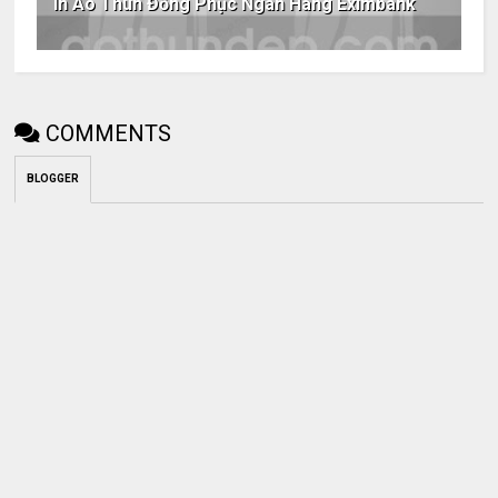
In Áo Thun Đồng Phục Ngân Hàng Eximbank
COMMENTS
BLOGGER