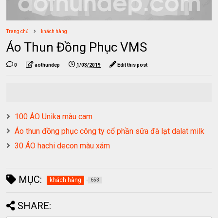
Trang chủ
khách hàng
Áo Thun Đồng Phục VMS
0
aothundep
1/03/2019
Edit this post
100 ÁO Unika màu cam
Áo thun đồng phục công ty cổ phần sữa đà lạt dalat milk
30 ÁO hachi decon màu xám
MỤC:
khách hàng
653
SHARE: