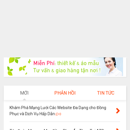
MỚI
PHẢN HỒI
TIN TỨC
Khám Phá Mạng Lưới Các Website Đa Dạng cho Đồng
Phục và Dịch Vụ Hấp Dẫn
0