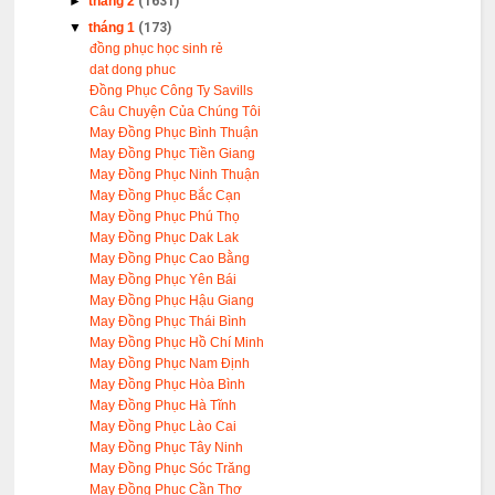
►
tháng 2
(1631)
▼
tháng 1
(173)
đồng phục học sinh rẻ
dat dong phuc
Đồng Phục Công Ty Savills
Câu Chuyện Của Chúng Tôi
May Đồng Phục Bình Thuận
May Đồng Phục Tiền Giang
May Đồng Phục Ninh Thuận
May Đồng Phục Bắc Cạn
May Đồng Phục Phú Thọ
May Đồng Phục Dak Lak
May Đồng Phục Cao Bằng
May Đồng Phục Yên Bái
May Đồng Phục Hậu Giang
May Đồng Phục Thái Bình
May Đồng Phục Hồ Chí Minh
May Đồng Phục Nam Định
May Đồng Phục Hòa Bình
May Đồng Phục Hà Tĩnh
May Đồng Phục Lào Cai
May Đồng Phục Tây Ninh
May Đồng Phục Sóc Trăng
May Đồng Phục Cần Thơ