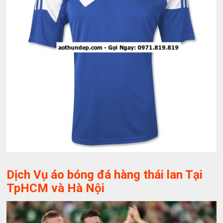
Dịch Vụ áo bóng đá hàng thái lan Tại
TpHCM và Hà Nội