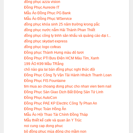
đồng phục azza vision
Đồng Phục Aureole IT
Mẫu Áo Đồng Phục PG Bank
Mẫu Áo Đồng Phục WService
đồng phục khóa sinh 25 năm trường krong pắc
đồng phục nước nắm Hải Thành Phan Thiết
đồng phục công ty tnhh sân khấu và quảng cáo đại t...
đồng phục skydart express
đồng phục logo cofeas
Đồng phục Thành Hưng màu đỏ tươi
Đồng Phục PTI Bưu Điện HCM Màu Tím, Xanh
199 ÁO K99 Mầu TRắng
chô nào gia lai bán đồng phục nghi thức đội
Đồng Phục Công Ty Vận Tải Hành Hhách Thanh Loan
Đồng Phục FIS Fountaine
tim mua ao choang đong phuc cho nhan vien tiem nail
Đồng Phục Sàn Giao Dịch Bất Động Sản Tứ Linh
Đồng Phục AutoCon
Đồng Phục PAE KP Electric Công Ty Phan An
Đồng Phục Toàn Hồng Ân
Mẫu Áo Hội Thao Tài Chính Đồng Tháp
Mẫu thiết kế cafe và quan ăn Y Trúc
noi cung cap đong phuc
bộ đồng phục mùa đông cho mầm non