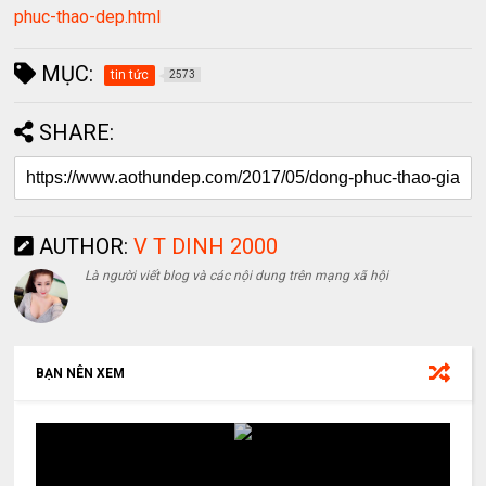
phuc-thao-dep.html
MỤC:
tin tức
2573
SHARE:
AUTHOR:
V T DINH 2000
Là người viết blog và các nội dung trên mạng xã hội
BẠN NÊN XEM