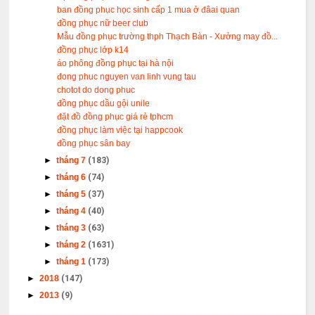
ban đồng phục học sinh cấp 1 mua ở đâai quan
đồng phục nữ beer club
Mẫu đồng phục trường thph Thạch Bàn - Xưởng may đồ...
đồng phục lớp k14
áo phông đồng phục tại hà nội
đong phuc nguyen van linh vung tau
chotot do dong phuc
đồng phục dầu gội unile
đặt đồ đồng phục giá rẻ tphcm
đồng phục làm việc tại happcook
đồng phục sân bay
►
tháng 7
(183)
►
tháng 6
(74)
►
tháng 5
(37)
►
tháng 4
(40)
►
tháng 3
(63)
►
tháng 2
(1631)
►
tháng 1
(173)
►
2018
(147)
►
2013
(9)