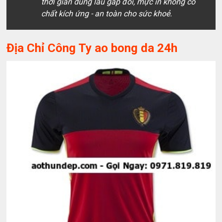
thời gian dùng lâu gấp đôi, mực in không có
chất kích ứng - an toàn cho sức khoẻ.
Địa Chỉ Công Ty ao bong da 24h