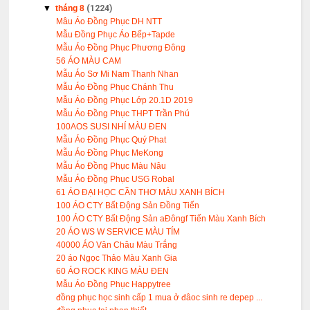
▼
tháng 8
(1224)
Mâu Áo Đồng Phục DH NTT
Mẫu Đồng Phục Áo Bếp+Tapde
Mẫu Áo Đồng Phục Phương Đông
56 ÁO MÀU CAM
Mẫu Áo Sơ Mi Nam Thanh Nhan
Mẫu Áo Đồng Phục Chánh Thu
Mẫu Áo Đồng Phục Lớp 20.1D 2019
Mẫu Áo Đồng Phục THPT Trần Phú
100AOS SUSI NHÍ MÀU ĐEN
Mẫu Áo Đồng Phục Quý Phat
Mẫu Áo Đồng Phục MeKong
Mẫu Áo Đồng Phục Màu Nâu
Mẫu Áo Đồng Phục USG Robal
61 ÁO ĐẠI HỌC CẦN THƠ MÀU XANH BÍCH
100 ÁO CTY Bất Động Sản Đồng Tiến
100 ÁO CTY Bất Động Sản aĐôngf Tiến Màu Xanh Bích
20 ÁO WS W SERVICE MÀU TÍM
40000 ÁO Vân Châu Màu Trắng
20 áo Ngọc Thảo Màu Xanh Gia
60 ÁO ROCK KING MÀU ĐEN
Mẫu Áo Đồng Phục Happytree
đồng phục học sinh cấp 1 mua ở đâoc sinh re depep ...