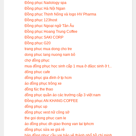
Đông phục Nailology spa
Đồng phục Hà Nội Ngan
Đồng phục Thịnh Nông và logo HV Pharma
Đồng phục 123host
Đồng phục Ngoại ngữ Tân Âu
Đồng phục Hoang Trung Coffee
Đồng phục SAKI CORP
Đồng phục G20
trang phuc mua dong cho tre
dong phuc lang nuong nam bô
chợ đồng phục
mua đồng phục học sinh cấp 1 mua ở đâọc sinh ở t...
đông phuc cafe
đồng phục gia đình ở tp hcm
áo đồng phục trông xe
đồng fúc the thao
đồng phục quần áo các trường cấp 3 việt nam
Đồng phục AN KHANG COFFEE
đồng phục up
đồng phục vest nữ công sở
the goi dong phuc cam le
áo đồng phuc dh giao thong van tai tphcm
đồng phục sửa xe giá rẻ
bán đồng phục cầu vai bảo vệ thành phố hồ chí minh