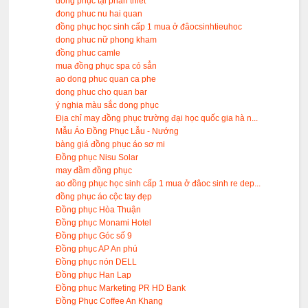
đồng phục tại phan thiết
đong phuc nu hai quan
đồng phục học sinh cấp 1 mua ở đâocsinhtieuhoc
dong phuc nữ phong kham
đồng phuc camle
mua đồng phục spa có sẳn
ao dong phuc quan ca phe
dong phuc cho quan bar
ý nghia màu sắc dong phục
Địa chỉ may đồng phục trường đại học quốc gia hà n...
Mẫu Áo Đồng Phục Lẫu - Nướng
bàng giá đồng phục áo sơ mi
Đồng phục Nisu Solar
may đầm đồng phục
ao đồng phục học sinh cấp 1 mua ở đâoc sinh re dep...
đồng phục áo cộc tay đẹp
Đồng phục Hòa Thuận
Đồng phục Monami Hotel
Đồng phục Góc số 9
Đồng phục AP An phú
Đồng phục nón DELL
Đồng phục Han Lap
Đồng phuc Marketing PR HD Bank
Đồng Phục Coffee An Khang