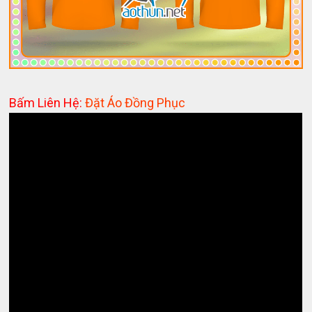
Bấm Liên Hệ:
Đặt Áo Đồng Phục