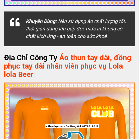
Khuyên Dùng:
Nên sử dụng áo chất lượng tốt,
thời gian dùng lâu gấp đôi, mực in không có
chất kích ứng - an toàn cho sức khoẻ.
Địa Chỉ Công Ty
Áo thun tay dài, đồng
phục tay dài nhân viên phục vụ Lola
lola Beer