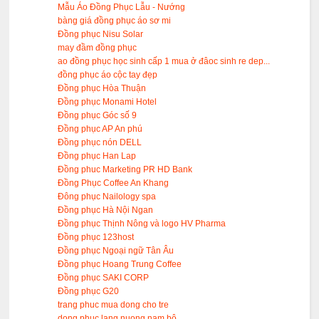
Mẫu Áo Đồng Phục Lẫu - Nướng
bàng giá đồng phục áo sơ mi
Đồng phục Nisu Solar
may đầm đồng phục
ao đồng phục học sinh cấp 1 mua ở đâoc sinh re dep...
đồng phục áo cộc tay đẹp
Đồng phục Hòa Thuận
Đồng phục Monami Hotel
Đồng phục Góc số 9
Đồng phục AP An phú
Đồng phục nón DELL
Đồng phục Han Lap
Đồng phuc Marketing PR HD Bank
Đồng Phục Coffee An Khang
Đông phục Nailology spa
Đồng phục Hà Nội Ngan
Đồng phục Thịnh Nông và logo HV Pharma
Đồng phục 123host
Đồng phục Ngoại ngữ Tân Âu
Đồng phục Hoang Trung Coffee
Đồng phục SAKI CORP
Đồng phục G20
trang phuc mua dong cho tre
dong phuc lang nuong nam bô