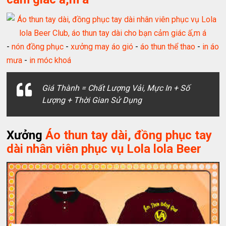
-
nón đồng phục
-
xưởng may áo gió
-
áo thun thể thao
-
in áo
mưa
-
in móc khoá
Giá Thành = Chất Lượng Vải, Mực In + Số
Lượng + Thời Gian Sử Dụng
Xưởng
Áo thun tay dài, đồng phục tay
dài nhân viên phục vụ Lola lola Beer