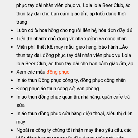
phục tay dài nhân viên phục vụ Lola lola Beer Club, áo
thun tay dài cho bạn cảm giác ấm, áp kiểu dáng thời
trang
Luôn có % hoa hồng cho người liên hệ, hóa đơn đầy đủ
Tiến độ nhanh: chủ động về nhà xưởng và công nhân
Miễn phí: thiết kế, may mẫu, giao hàng, bảo hành ...Áo
thun tay dài, đồng phục tay dài nhân viên phục vụ Lola
lola Beer Club, áo thun tay dài cho bạn cảm giác ấm, áp
Xem các mẫu
đồng phục
In áo thun Đồng phục công ty, đồng phục công nhân
Đồng phục áo thun công sở, văn phòng
In áo thun đồng phục quán ăn, nhà hàng, quán cafe trà
sữa
In áo thun đồng phục cửa hàng điện thoại, siêu thị điện
máy
Ngoài ra công ty chúng tôi nhận may theo yêu cầu, các