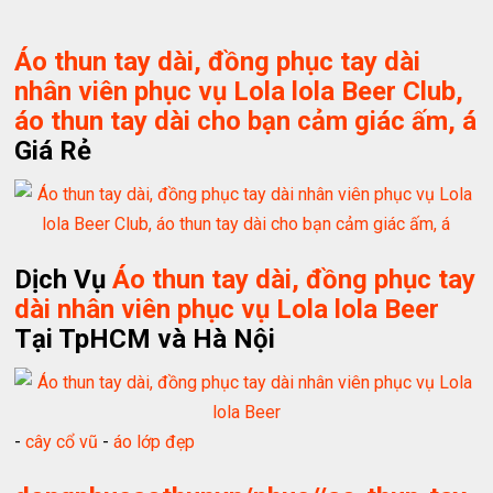
Áo thun tay dài, đồng phục tay dài
nhân viên phục vụ Lola lola Beer Club,
áo thun tay dài cho bạn cảm giác ấm, á
Giá Rẻ
Dịch Vụ
Áo thun tay dài, đồng phục tay
dài nhân viên phục vụ Lola lola Beer
Tại TpHCM và Hà Nội
-
cây cổ vũ
-
áo lớp đẹp