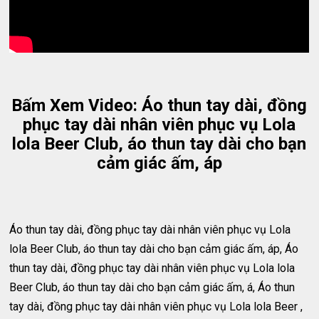
Bấm Xem Video: Áo thun tay dài, đồng
phục tay dài nhân viên phục vụ Lola
lola Beer Club, áo thun tay dài cho bạn
cảm giác ấm, áp
Áo thun tay dài, đồng phục tay dài nhân viên phục vụ Lola
lola Beer Club, áo thun tay dài cho bạn cảm giác ấm, áp, Áo
thun tay dài, đồng phục tay dài nhân viên phục vụ Lola lola
Beer Club, áo thun tay dài cho bạn cảm giác ấm, á, Áo thun
tay dài, đồng phục tay dài nhân viên phục vụ Lola lola Beer ,