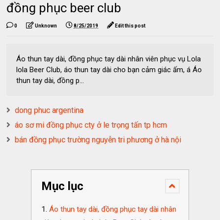
đồng phục beer club
0
Unknown
8/25/2019
Edit this post
Áo thun tay dài, đồng phục tay dài nhân viên phục vụ Lola
lola Beer Club, áo thun tay dài cho bạn cảm giác ấm, á Áo
thun tay dài, đồng p...
dong phuc argentina
áo sơ mi đồng phục cty ở le trọng tấn tp hcm
bán đồng phục trường nguyễn tri phương ở hà nội
Mục lục
Áo thun tay dài, đồng phục tay dài nhân