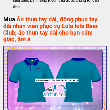
kiểu dáng bạn mong muốn đều được chúng tôi đáp
ứng.
Mua
Áo thun tay dài, đồng phục tay
dài nhân viên phục vụ Lola lola Beer
Club, áo thun tay dài cho bạn cảm
giác, ấm á