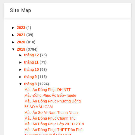
Site Map
►
2023
(1)
►
2021
(39)
►
2020
(818)
▼
2019
(3784)
►
tháng 12
(75)
►
tháng 11
(71)
►
tháng 10
(98)
►
tháng 9
(115)
▼
tháng 8
(1224)
Mâu Áo Đồng Phục DH NTT
Mẫu Đồng Phục Áo Bếp+Tapde
Mẫu Áo Đồng Phục Phương Đông
56 ÁO MÀU CAM
Mẫu Áo Sơ Mi Nam Thanh Nhan
Mẫu Áo Đồng Phục Chánh Thu
Mẫu Áo Đồng Phục Lớp 20.1D 2019
Mẫu Áo Đồng Phục THPT Trần Phú