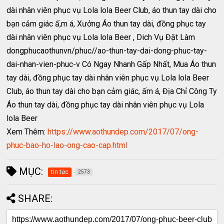
dài nhân viên phục vụ Lola lola Beer Club, áo thun tay dài cho
bạn cảm giác ấ,m á, Xưởng Áo thun tay dài, đồng phục tay
dài nhân viên phục vụ Lola lola Beer , Dich Vụ Đặt Làm
dongphucaothunvn/phuc//ao-thun-tay-dai-dong-phuc-tay-
dai-nhan-vien-phuc-v Có Ngay Nhanh Gấp Nhất, Mua Áo thun
tay dài, đồng phục tay dài nhân viên phục vụ Lola lola Beer
Club, áo thun tay dài cho bạn cảm giác, ấm á, Địa Chỉ Công Ty
Áo thun tay dài, đồng phục tay dài nhân viên phục vụ Lola
lola Beer
Xem Thêm:
https://www.aothundep.com/2017/07/ong-
phuc-bao-ho-lao-ong-cao-cap.html
MỤC:
tin tức
2573
SHARE: